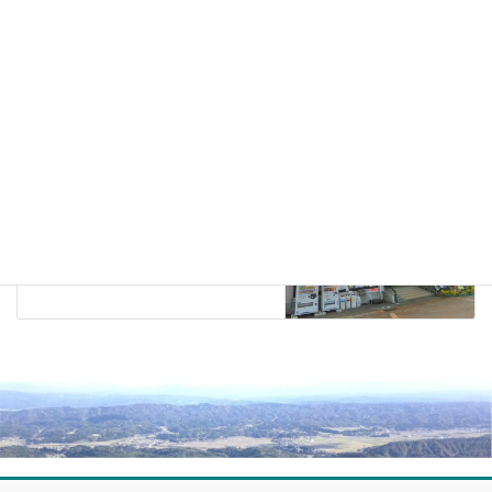
エチカンあれこれ
前の記事
出店情報 WEST（ウエスト）様
2025年6月7日
エチカンあれこれ
次の記事
おぐに森林公園 養楽館様
2025年6月8日