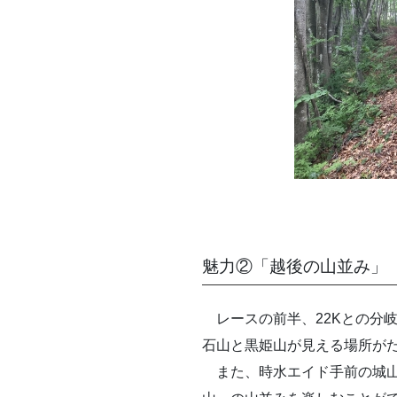
魅力②「越後の山並み」
レースの前半、22Kとの分
石山と黒姫山が見える場所が
また、時水エイド手前の城山