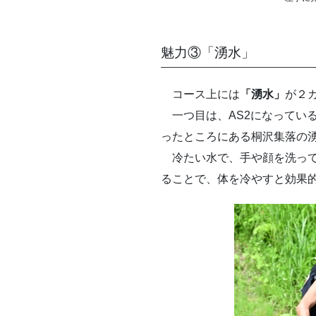
魅力③「湧水」
コース上には
「湧水」
が２
一つ目は、AS2になってい
ったところにある桐沢集落の
冷たい水で、手や顔を洗って
ることで、体を冷やすと効果