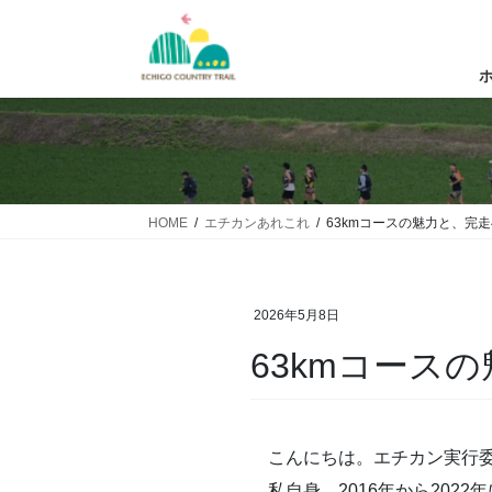
コ
ナ
ン
ビ
テ
ゲ
ン
ー
ツ
シ
へ
ョ
ス
ン
キ
に
ッ
移
HOME
エチカンあれこれ
63kmコースの魅力と、完
プ
動
2026年5月8日
63kmコース
こんにちは。エチカン実行委
私自身、2016年から202