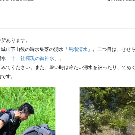
カ所あります。
る城山下山後の時水集落の湧水「
馬場清水
」。二つ目は、せせ
湧水「
十二社権現の御神水
」。
みてください。また、暑い時は冷たい湧水を被ったり、てぬ
的です。