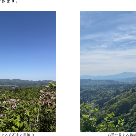
できます。
見える八石山と黒姫山
右手に見える越