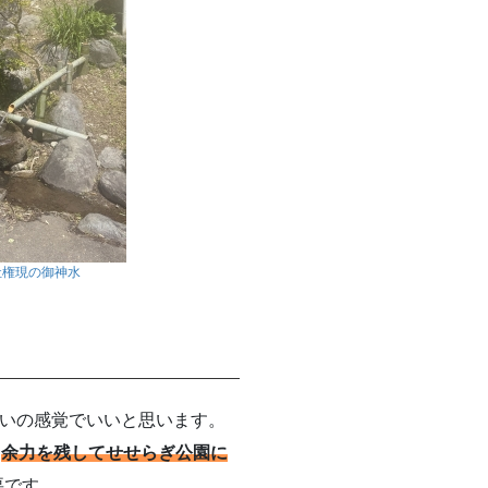
社権現の御神水
いの感覚でいいと思います。
ら
余力を残してせせらぎ公園に
要です。