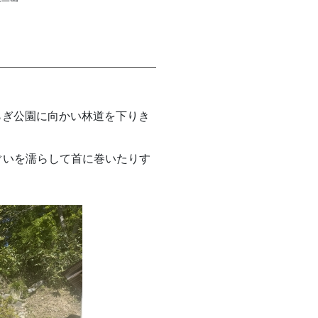
らぎ公園に向かい林道を下りき
ぐいを濡らして首に巻いたりす