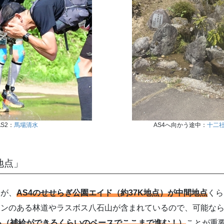
AS2：
馬場清水
AS4へ向かう途中：
十二
地点」
すが、
AS4のせせらぎ公園エイド（約37K地点）が中間地点
くら
ウンのある林道やラスボス八石山が含まれているので、可能な
る（補給ができるくらいのペースでここまで進む！）
ことが重