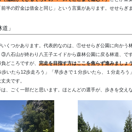
前半の貯金は借金と同じ」という言葉があります。せせらぎ
林道」
いくつかあります。代表的なのは、①せせらぎ公園に向かう
、③八石山が終わり八王子エイドから森林公園に戻る林道、で
負どころですが、
完走を目指す方はここを焦らず進みましょ
歩歩いたら12歩走ろう」「早歩きで１分歩いたら、１分走ろう
大丈夫です。
は、ごく一部だと思います。ほとんどの選手が、歩きを交え