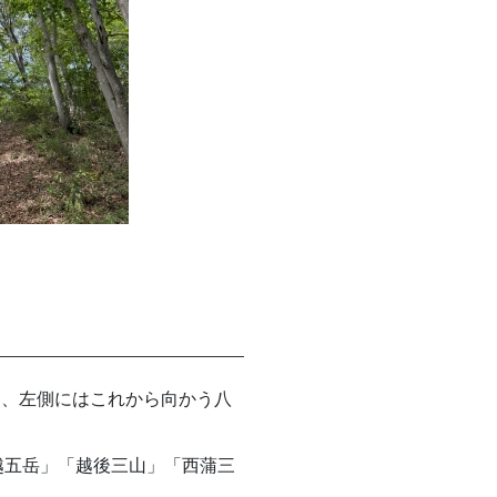
山、左側にはこれから向かう八
越五岳」「越後三山」「西蒲三