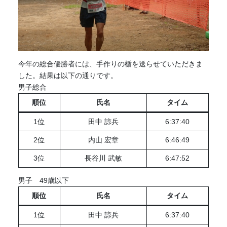
今年の総合優勝者には、手作りの楯を送らせていただきま
した。結果は以下の通りです。
男子総合
順位
氏名
タイム
1位
田中 諒兵
6:37:40
2位
内山 宏章
6:46:49
3位
⾧谷川 武敏
6:47:52
男子 49歳以下
順位
氏名
タイム
1位
田中 諒兵
6:37:40