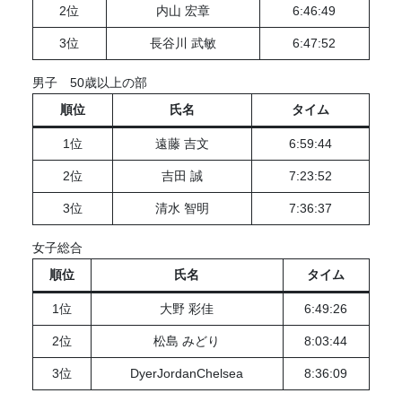
2位
内山 宏章
6:46:49
3位
⾧谷川 武敏
6:47:52
男子 50歳以上の部
順位
氏名
タイム
1位
遠藤 吉文
6:59:44
2位
吉田 誠
7:23:52
3位
清水 智明
7:36:37
女子総合
順位
氏名
タイム
1位
大野 彩佳
6:49:26
2位
松島 みどり
8:03:44
3位
DyerJordanChelsea
8:36:09